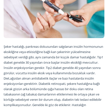
Şeker hastalığı, pankreas dokusundan salgılanan insülin hormonunun
eksikliğine veya etkisizliğine bağlı kan şekerinin yükselmesine
sebebiyet verdiği gibi, aynı zamanda bir küçük damar hastalığıdır. Tip1
diabet genelde 30 yaşından önce başlar insülin eksikliği mevcuttur.
İnsülin enjeksiyonları gerekir. Tip2 diabet genelde 40 yaşından sonra
görülür, vücutta insülin eksik veya kullanımında bozukluk vardır.
Diet,ağızdan alınan antidiabetik ilaçlar ve bazı hastalarda insülin
enjeksiyonları gerektirir. Diabetik retinopati, şekere hastalığına bağlı
olarak gözün arka bölümünde ışığa hassas bir doku olan retina
tabakasının (ağ tabaka) damarlarının etkilenmesi ile ortaya çıkan ve
körlüğe sebebiyet veren bir durum olup, diabetin tek tedavi edilebilir
komplikasyonudur. Genelde iki göz de etkilenir. Hastalığın