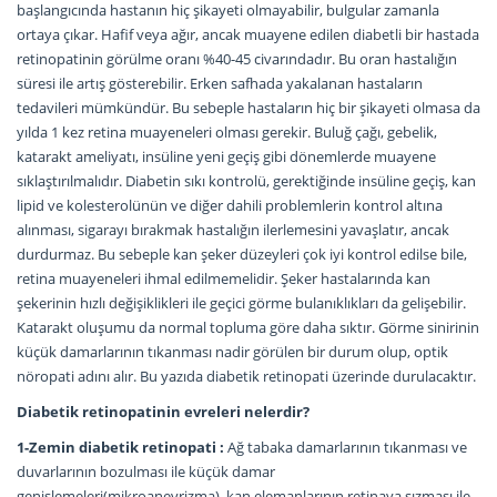
başlangıcında hastanın hiç şikayeti olmayabilir, bulgular zamanla
ortaya çıkar. Hafif veya ağır, ancak muayene edilen diabetli bir hastada
retinopatinin görülme oranı %40-45 civarındadır. Bu oran hastalığın
süresi ile artış gösterebilir. Erken safhada yakalanan hastaların
tedavileri mümkündür. Bu sebeple hastaların hiç bir şikayeti olmasa da
yılda 1 kez retina muayeneleri olması gerekir. Buluğ çağı, gebelik,
katarakt ameliyatı, insüline yeni geçiş gibi dönemlerde muayene
sıklaştırılmalıdır. Diabetin sıkı kontrolü, gerektiğinde insüline geçiş, kan
lipid ve kolesterolünün ve diğer dahili problemlerin kontrol altına
alınması, sigarayı bırakmak hastalığın ilerlemesini yavaşlatır, ancak
durdurmaz. Bu sebeple kan şeker düzeyleri çok iyi kontrol edilse bile,
retina muayeneleri ihmal edilmemelidir. Şeker hastalarında kan
şekerinin hızlı değişiklikleri ile geçici görme bulanıklıkları da gelişebilir.
Katarakt oluşumu da normal topluma göre daha sıktır. Görme sinirinin
küçük damarlarının tıkanması nadir görülen bir durum olup, optik
nöropati adını alır. Bu yazıda diabetik retinopati üzerinde durulacaktır.
Diabetik retinopatinin evreleri nelerdir?
1-Zemin diabetik retinopati :
Ağ tabaka damarlarının tıkanması ve
duvarlarının bozulması ile küçük damar
genişlemeleri(mikroanevrizma), kan elemanlarının retinaya sızması ile