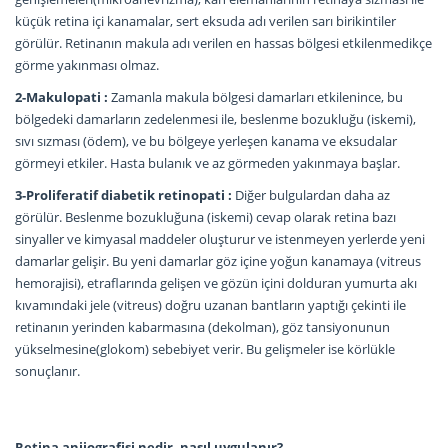
küçük retina içi kanamalar, sert eksuda adı verilen sarı birikintiler
görülür. Retinanın makula adı verilen en hassas bölgesi etkilenmedikçe
görme yakınması olmaz.
2-Makulopati :
Zamanla makula bölgesi damarları etkilenince, bu
bölgedeki damarların zedelenmesi ile, beslenme bozukluğu (iskemi),
sıvı sızması (ödem), ve bu bölgeye yerleşen kanama ve eksudalar
görmeyi etkiler. Hasta bulanık ve az görmeden yakınmaya başlar.
3-Proliferatif diabetik retinopati :
Diğer bulgulardan daha az
görülür. Beslenme bozukluğuna (iskemi) cevap olarak retina bazı
sinyaller ve kimyasal maddeler oluşturur ve istenmeyen yerlerde yeni
damarlar gelişir. Bu yeni damarlar göz içine yoğun kanamaya (vitreus
hemorajisi), etraflarında gelişen ve gözün içini dolduran yumurta akı
kıvamındaki jele (vitreus) doğru uzanan bantların yaptığı çekinti ile
retinanın yerinden kabarmasına (dekolman), göz tansiyonunun
yükselmesine(glokom) sebebiyet verir. Bu gelişmeler ise körlükle
sonuçlanır.
Retina anjiografisi nedir, nasıl uygulanır?