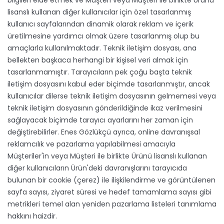
bilgileri elde etmek ve Müşteri veya Müşteri ile birlikte Ürünü
lisanslı kullanan diğer kullanıcılar için özel tasarlanmış
kullanıcı sayfalarından dinamik olarak reklam ve içerik
üretilmesine yardımcı olmak üzere tasarlanmış olup bu
amaçlarla kullanılmaktadır. Teknik iletişim dosyası, ana
bellekten başkaca herhangi bir kişisel veri almak için
tasarlanmamıştır. Tarayıcıların pek çoğu başta teknik
iletişim dosyasını kabul eder biçimde tasarlanmıştır, ancak
kullanıcılar dilerse teknik iletişim dosyasının gelmemesi veya
teknik iletişim dosyasının gönderildiğinde ikaz verilmesini
sağlayacak biçimde tarayıcı ayarlarını her zaman için
değiştirebilirler. Enes Gözlükçü ayrıca, online davranışsal
reklamcılık ve pazarlama yapılabilmesi amacıyla
Müşteriler'in veya Müşteri ile birlikte Ürünü lisanslı kullanan
diğer kullanıcıların Ürün'deki davranışlarını tarayıcıda
bulunan bir cookie (çerez) ile ilişkilendirme ve görüntülenen
sayfa sayısı, ziyaret süresi ve hedef tamamlama sayısı gibi
metrikleri temel alan yeniden pazarlama listeleri tanımlama
hakkını haizdir.